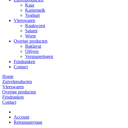
Kaas
Karnemelk
Yoghurt
Vleeswaren
Knakworst
Salami
Worst
Overige producten
Baklavat
Olijven
Versnaperingen
Frisdranken
Contact
Home
Zuivelproducten
Vleeswaren
Overige producten
Frisdranken
Contact
Account
Retouraanvraag