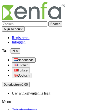
Search
Mijn Account
Registreren
Inloggen
Taal:
nl-nl
Nederlands
English
Türkçe
Deutsch
0
product(en)
0.00
Uw winkelwagen is leeg!
Menu
Zuivelproducten