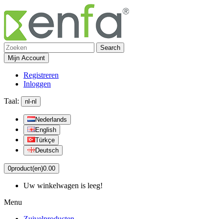
Search
Mijn Account
Registreren
Inloggen
Taal:
nl-nl
Nederlands
English
Türkçe
Deutsch
0
product(en)
0.00
Uw winkelwagen is leeg!
Menu
Zuivelproducten