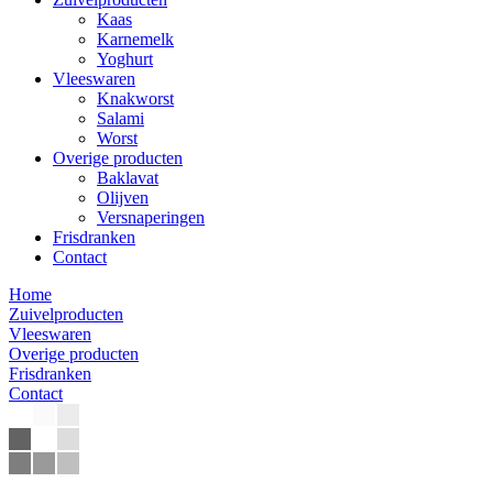
Kaas
Karnemelk
Yoghurt
Vleeswaren
Knakworst
Salami
Worst
Overige producten
Baklavat
Olijven
Versnaperingen
Frisdranken
Contact
Home
Zuivelproducten
Vleeswaren
Overige producten
Frisdranken
Contact