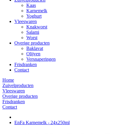
Kaas
Karnemelk
Yoghurt
Vleeswaren
Knakworst
Salami
Worst
Overige producten
Baklavat
Olijven
Versnaperingen
Frisdranken
Contact
Home
Zuivelproducten
Vleeswaren
Overige producten
Frisdranken
Contact
EnFa Karnemelk - 24x250ml