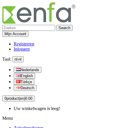
Search
Mijn Account
Registreren
Inloggen
Taal:
nl-nl
Nederlands
English
Türkçe
Deutsch
0
product(en)
0.00
Uw winkelwagen is leeg!
Menu
Zuivelproducten