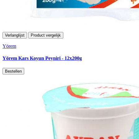
Verlanglijst
Product vergelijk
Yörem
Yörem Kars Koyun Peyniri - 12x200g
Bestellen